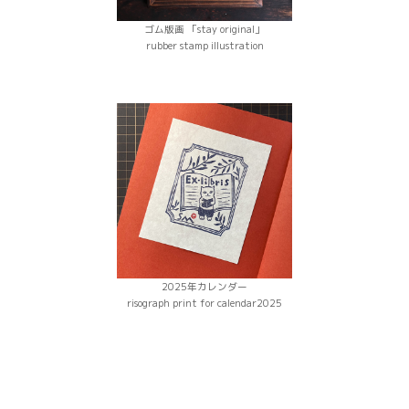
ゴム版画 「stay original」
rubber stamp illustration
2025年カレンダー
risograph print for calendar2025