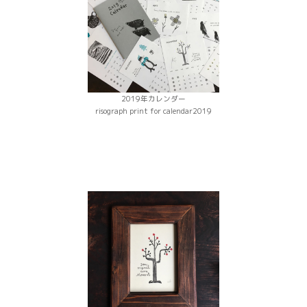
2019年カレンダー
risograph print for calendar2019