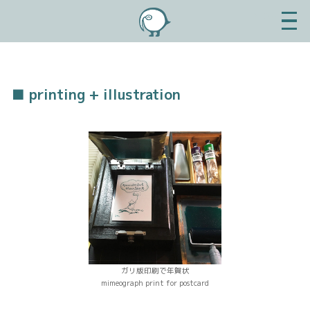
MENU
■ printing + illustration
ガリ版印刷で年賀状
mimeograph print for postcard